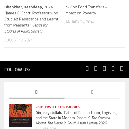
Dhankhar, Deshdeep,
2024.
In-Kind Food Transfers –
“James C. Scott: Professor who
Impact on Poverty
Studied Resistance and Learnt
JANUARY 24, 2014
from Peasants.”
Centre for
Studies of Plural Society.
AUGUST 13, 2024
FOLLOW US:
CHAPTERS IN EDITED VOLUMES
Din, Inayatullah.
“Paths of Ponies: Labor, Logistics,
and the State in Modern Kashmir”
The Coveted
Mount: The Horse in South Asian History.
2026
AUGUST 5, 2026