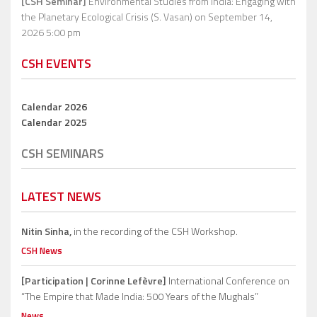
[CSH Seminar]
Environmental Studies from India: Engaging with
the Planetary Ecological Crisis (S. Vasan)
on September 14,
2026 5:00 pm
CSH EVENTS
Calendar 2026
Calendar 2025
CSH SEMINARS
LATEST NEWS
Nitin Sinha,
in the recording of the CSH Workshop.
CSH News
[Participation | Corinne Lefèvre]
International Conference on
“The Empire that Made India: 500 Years of the Mughals”
News