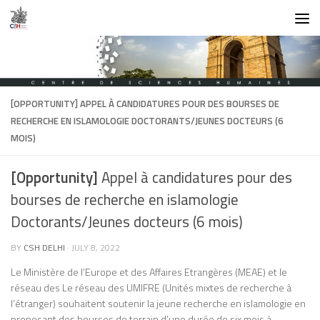
Skip to content
[OPPORTUNITY]
APPEL À CANDIDATURES POUR DES BOURSES DE
RECHERCHE EN ISLAMOLOGIE DOCTORANTS/JEUNES DOCTEURS (6
MOIS)
[Opportunity]
Appel à candidatures pour des
bourses de recherche en islamologie
Doctorants/Jeunes docteurs (6 mois)
BY
CSH DELHI
·
JULY 8, 2022
Le Ministère de l’Europe et des Affaires Etrangères (MEAE) et le
réseau des Le réseau des UMIFRE (Unités mixtes de recherche à
l’étranger) souhaitent soutenir la jeune recherche en islamologie en
proposant des bourses de terrain d’une durée de six mois à