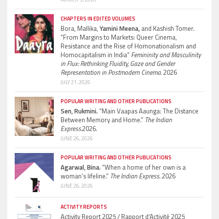
CHAPTERS IN EDITED VOLUMES
Bora, Mallika,
Yamini Meena,
and Kashish Tomer.
“From Margins to Markets: Queer Cinema,
Resistance and the Rise of Homonationalism and
Homocapitalism in India”
Femininity and Masculinity
in Flux: Rethinking Fluidity, Gaze and Gender
Representation in Postmodern Cinema.
2026
JULY 21, 2026
POPULAR WRITING AND OTHER PUBLICATIONS
Sen, Rukmini.
“Main Vaapas Aaunga: The Distance
Between Memory and Home.”
The Indian
Express.
2026.
JUNE 26, 2026
POPULAR WRITING AND OTHER PUBLICATIONS
Agarwal, Bina.
“When a home of her own is a
woman’s lifeline.”
The Indian Express.
2026
JUNE 26, 2026
ACTIVITY REPORTS
Activity Report 2025 / Rapport d’Activité 2025