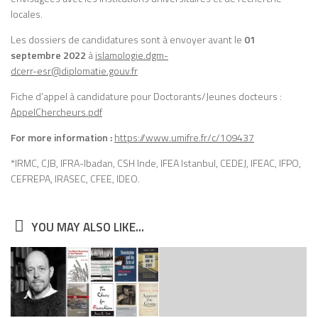
locales.
Les dossiers de candidatures sont à envoyer avant le
01
septembre 2022
à
islamologie.dgm-
dcerr-esr@diplomatie.gouv.fr
Fiche d’appel à candidature pour Doctorants/Jeunes docteurs :
AppelChercheurs.pdf
For more information :
https://www.umifre.fr/c/109437
*IRMC, CJB, IFRA-Ibadan, CSH Inde, IFEA Istanbul, CEDEJ, IFEAC, IFPO,
CEFREPA, IRASEC, CFEE, IDEO.
YOU MAY ALSO LIKE...